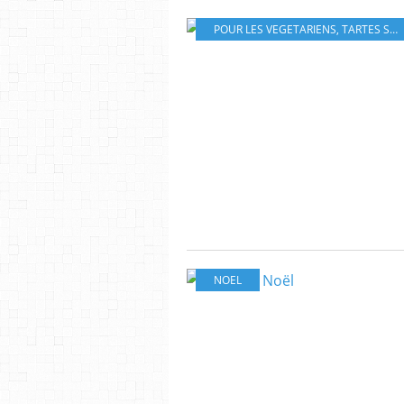
POUR LES VEGETARIENS
,
TARTES SALEES
NOEL