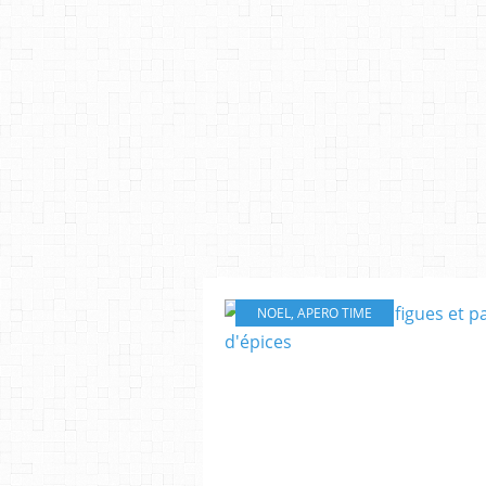
NOEL
,
APERO TIME