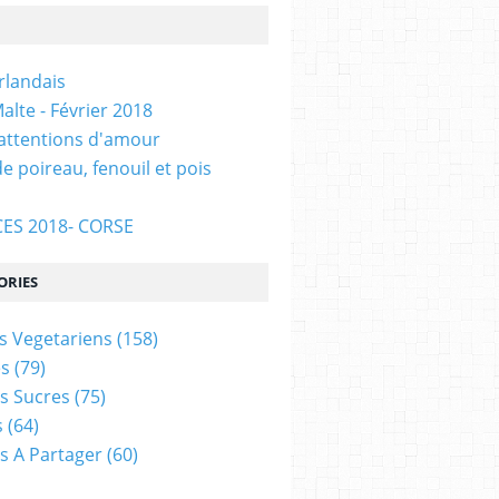
Irlandais
alte - Février 2018
 attentions d'amour
e poireau, fenouil et pois
ES 2018- CORSE
ORIES
s Vegetariens
(158)
s
(79)
s Sucres
(75)
s
(64)
s A Partager
(60)