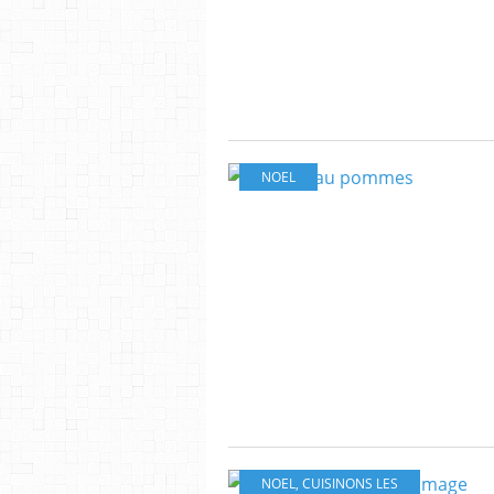
NOEL
NOEL
,
CUISINONS LES