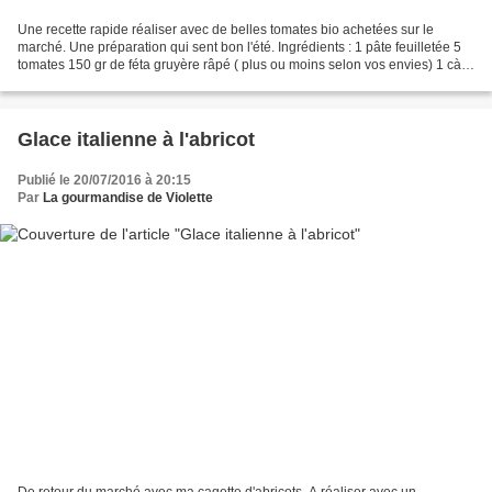
Une recette rapide réaliser avec de belles tomates bio achetées sur le
marché. Une préparation qui sent bon l'été. Ingrédients : 1 pâte feuilletée 5
tomates 150 gr de féta gruyère râpé ( plus ou moins selon vos envies) 1 càc
de moutarde sel-poivre-aneth...
Glace italienne à l'abricot
Publié le 20/07/2016 à 20:15
Par
La gourmandise de Violette
De retour du marché avec ma cagette d'abricots. A réaliser avec un