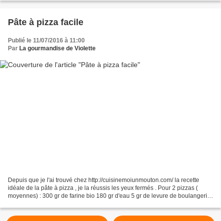
Pâte à pizza facile
Publié le 11/07/2016 à 11:00
Par
La gourmandise de Violette
Depuis que je l'ai trouvé chez http://cuisinemoiunmouton.com/ la recette
idéale de la pâte à pizza , je la réussis les yeux fermés . Pour 2 pizzas (
moyennes) : 300 gr de farine bio 180 gr d'eau 5 gr de levure de boulangerie
deshydratée 3 cs d'huile d'oliv...