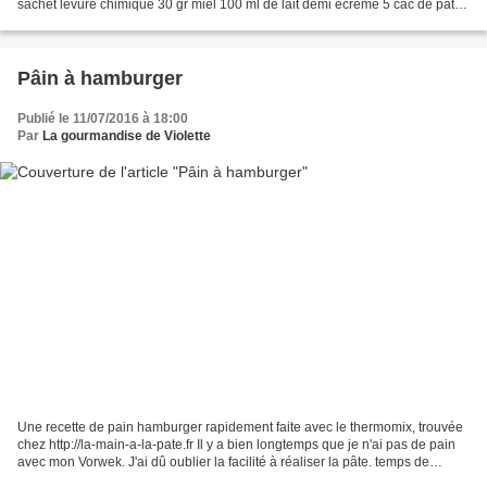
sachet levure chimique 30 gr miel 100 ml de lait demi écrémé 5 càc de pâte
à tartiner aux noisettes...
Pâin à hamburger
Publié le 11/07/2016 à 18:00
Par
La gourmandise de Violette
Une recette de pain hamburger rapidement faite avec le thermomix, trouvée
chez http://la-main-a-la-pate.fr Il y a bien longtemps que je n'ai pas de pain
avec mon Vorwek. J'ai dû oublier la facilité à réaliser la pâte. temps de
préparation: 1 heure 30...