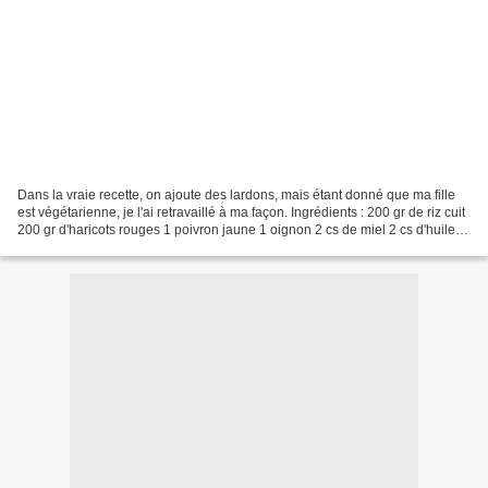
Dans la vraie recette, on ajoute des lardons, mais étant donné que ma fille
est végétarienne, je l'ai retravaillé à ma façon. Ingrédients : 200 gr de riz cuit
200 gr d'haricots rouges 1 poivron jaune 1 oignon 2 cs de miel 2 cs d'huile 2
cs de vinaigre...