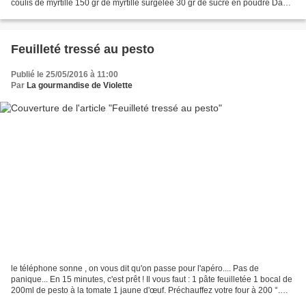
coulis de myrtille 150 gr de myrtille surgelée 30 gr de sucre en poudre Dans
une casserole, faites chauffer...
Feuilleté tressé au pesto
Publié le 25/05/2016 à 11:00
Par
La gourmandise de Violette
le téléphone sonne , on vous dit qu'on passe pour l'apéro.... Pas de
panique... En 15 minutes, c'est prêt ! Il vous faut : 1 pâte feuilletée 1 bocal de
200ml de pesto à la tomate 1 jaune d'œuf. Préchauffez votre four à 200 °.
Déroulez votre pâte feuilletée....