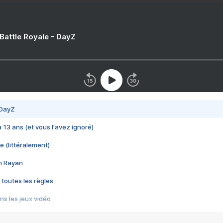
 Battle Royale - DayZ
 DayZ
 a 13 ans (et vous l'avez ignoré)
e (littéralement)
im Rayan
 toutes les règles
s les jeux vidéo
us choquant de Rockstar ? - Le scandale BULLY