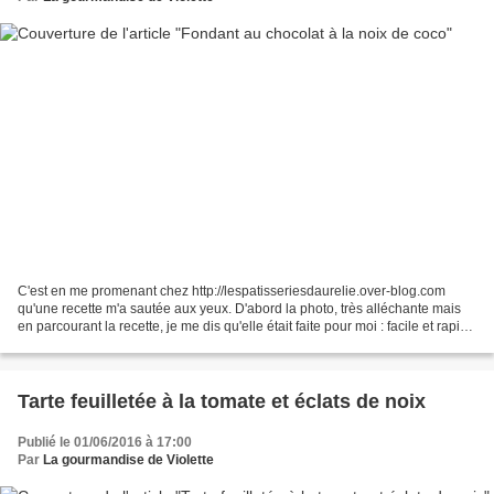
C'est en me promenant chez http://lespatisseriesdaurelie.over-blog.com
qu'une recette m'a sautée aux yeux. D'abord la photo, très alléchante mais
en parcourant la recette, je me dis qu'elle était faite pour moi : facile et rapide
.. Tout me rendre détendue....
Tarte feuilletée à la tomate et éclats de noix
Publié le 01/06/2016 à 17:00
Par
La gourmandise de Violette