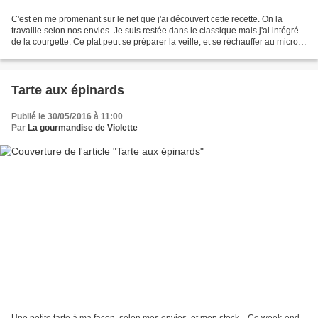
C'est en me promenant sur le net que j'ai découvert cette recette. On la
travaille selon nos envies. Je suis restée dans le classique mais j'ai intégré
de la courgette. Ce plat peut se préparer la veille, et se réchauffer au micro-
onde. Léger, aéré, il...
Tarte aux épinards
Publié le 30/05/2016 à 11:00
Par
La gourmandise de Violette
Une petite tarte à ma façon, selon mes envies, et mon stock... Ce week-end,