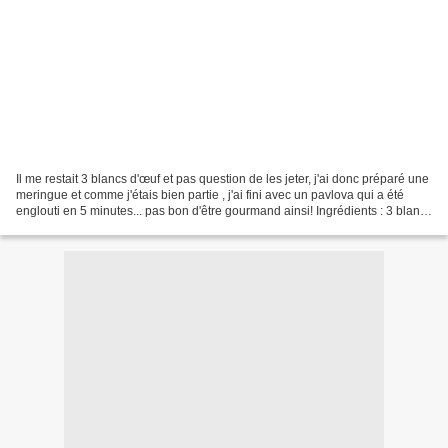
Il me restait 3 blancs d'œuf et pas question de les jeter, j'ai donc préparé une
meringue et comme j'étais bien partie , j'ai fini avec un pavlova qui a été
englouti en 5 minutes... pas bon d'être gourmand ainsi! Ingrédients : 3 blancs
d'oeuf 1 cs de...