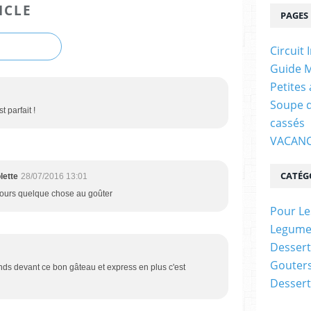
ICLE
PAGES
Circuit 
Guide M
Petites
Soupe d
t parfait !
cassés
VACANC
CATÉG
lette
28/07/2016 13:01
ours quelque chose au goûter
Pour Le
Legume
Dessert
Gouter
onds devant ce bon gâteau et express en plus c'est
Dessert