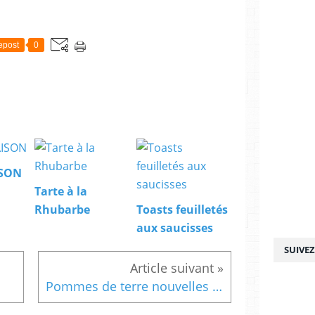
epost
0
ISON
Tarte à la
Rhubarbe
Toasts feuilletés
aux saucisses
SUIVE
Pommes de terre nouvelles du jardin