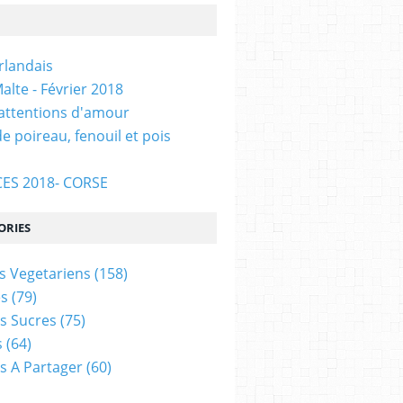
Irlandais
alte - Février 2018
 attentions d'amour
e poireau, fenouil et pois
ES 2018- CORSE
ORIES
s Vegetariens
(158)
s
(79)
s Sucres
(75)
s
(64)
s A Partager
(60)