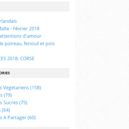
Irlandais
alte - Février 2018
 attentions d'amour
e poireau, fenouil et pois
ES 2018- CORSE
ORIES
s Vegetariens
(158)
s
(79)
s Sucres
(75)
s
(64)
s A Partager
(60)