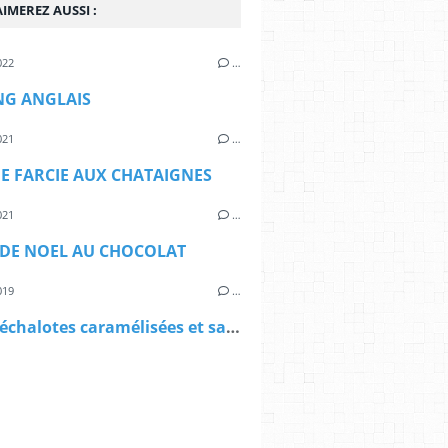
IMEREZ AUSSI :
022
…
NG ANGLAIS
021
…
E FARCIE AUX CHATAIGNES
021
…
DE NOEL AU CHOCOLAT
019
…
tatin d'échalotes caramélisées et sa coquille Saint Jacques