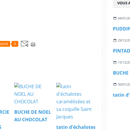
VOUS A
04/01/2
PUDDI
29/12/2
epost
0
PINTAD
15/12/2
BUCHE 
30/01/2
RCIE
BUCHE DE NOEL
AU CHOCOLAT
S
tatin d'échalotes