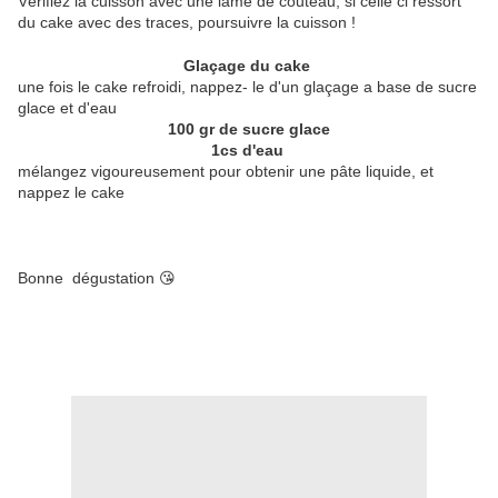
Vérifiez la cuisson avec une lame de couteau, si celle ci ressort
du cake avec des traces, poursuivre la cuisson !
Glaçage du cake
une fois le cake refroidi, nappez- le d'un glaçage a base de sucre
glace et d'eau
100 gr de sucre glace
1cs d'eau
mélangez vigoureusement pour obtenir une pâte liquide, et
nappez le cake
Bonne dégustation 😘