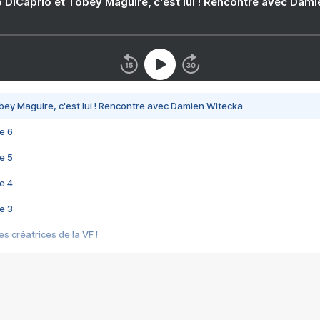
 DiCaprio et Tobey Maguire, c'est lui ! Rencontre avec Dam
bey Maguire, c'est lui ! Rencontre avec Damien Witecka
e 6
e 5
e 4
e 3
s créatrices de la VF !
e 2
e 1
e Mektoub My Love arrive enfin ! Rencontre avec Shaïn Boumedine et Sal