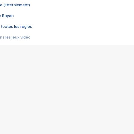
e (littéralement)
im Rayan
 toutes les règles
s les jeux vidéo
us choquant de Rockstar ? - Le scandale BULLY
e plus moche de Steam
du RÊVE tourne au CAUCHEMAR
pendant 8 heures
it… à tort
umiliés par un jeu vidéo
ire - Final Fantasy 8
ti un empire - Age of Empires