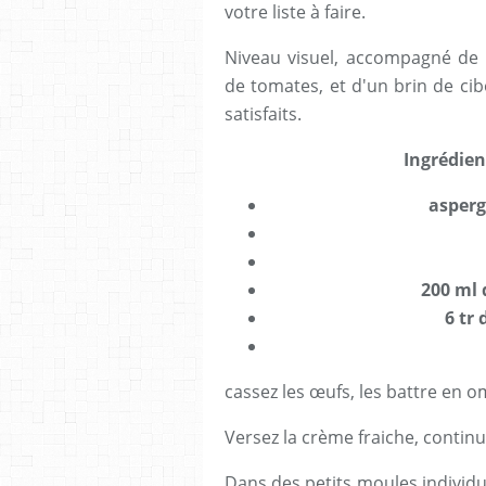
votre liste à faire.
Niveau visuel, accompagné de q
de tomates, et d'un brin de cibo
satisfaits.
Ingrédie
asperg
200 ml 
6 tr
cassez les œufs, les battre en om
Versez la crème fraiche, contin
Dans des petits moules individue