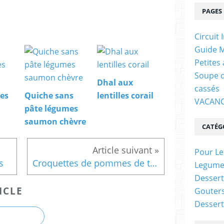
PAGES
Circuit 
Guide M
Petites
Soupe d
Dhal aux
cassés
es
Quiche sans
lentilles corail
VACANC
pâte légumes
saumon chèvre
CATÉG
Pour Le
s
Croquettes de pommes de terre au Chaource
Legume
Dessert
ICLE
Gouter
Dessert