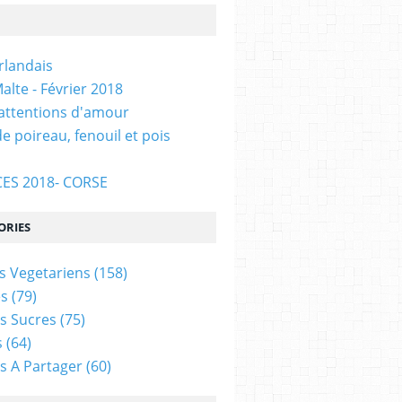
Irlandais
alte - Février 2018
 attentions d'amour
e poireau, fenouil et pois
ES 2018- CORSE
ORIES
s Vegetariens
(158)
s
(79)
s Sucres
(75)
s
(64)
s A Partager
(60)