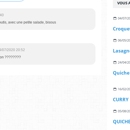
VOUS A
:40
04/07/2
utis, avec une petite salade, bisous
06/05/2
Lasagn
4/07/2020 20:52
 bon ????????
24/04/2
16/02/2
CURRY 
05/08/2
QUICHE