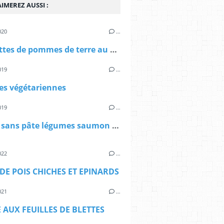
IMEREZ AUSSI :
020
…
Croquettes de pommes de terre au Chaource
019
…
es végétariennes
019
…
Quiche sans pâte légumes saumon chèvre
022
…
DE POIS CHICHES ET EPINARDS
021
…
 AUX FEUILLES DE BLETTES