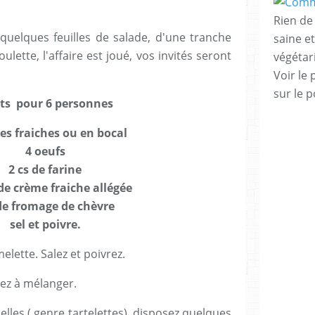
Rien de 
uelques feuilles de salade, d'une tranche
saine e
ulette, l'affaire est joué, vos invités seront
végéta
Voir le 
sur le p
nts pour 6 personnes
es fraiches ou en bocal
4 oeufs
2 cs de farine
de crème fraiche allégée
 de fromage de chèvre
sel et poivre.
elette. Salez et poivrez.
uez à mélanger.
lles ( genre tartelettes), disposez quelques