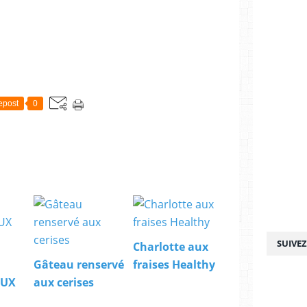
epost
0
SUIVE
Charlotte aux
Gâteau renservé
fraises Healthy
AUX
aux cerises