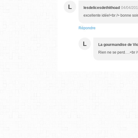
L
lesdelicesdethithoad
04/04/201
excellente idée!<br /> bonne soi
Répondre
L
La gourmandise de Vio
Rien ne se perd….<br /