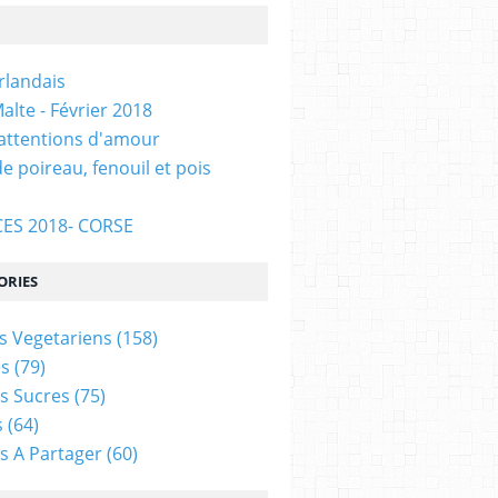
Irlandais
alte - Février 2018
 attentions d'amour
e poireau, fenouil et pois
ES 2018- CORSE
ORIES
s Vegetariens
(158)
s
(79)
s Sucres
(75)
s
(64)
s A Partager
(60)