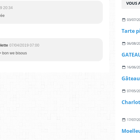
VOUS A
9 20:34
rée
03/07/2
Tarte p
06/08/2
lette
07/04/2019 07:00
> bon we bisous
GATEAU
16/06/2
Gâteau 
07/05/2
Charlot
17/07/2
Moelle