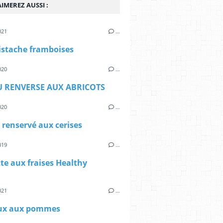
IMEREZ AUSSI :
021
…
istache framboises
020
…
 RENVERSE AUX ABRICOTS
020
…
renservé aux cerises
019
…
te aux fraises Healthy
021
…
ux aux pommes