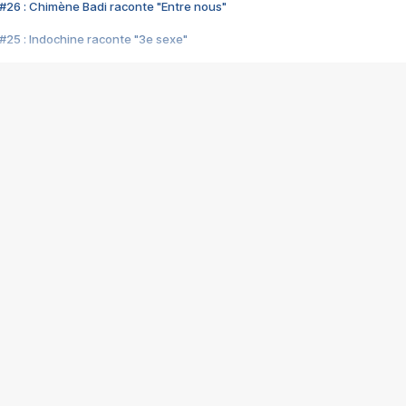
#26 : Chimène Badi raconte "Entre nous"
#25 : Indochine raconte "3e sexe"
#24 : Zaho raconte "C'est chelou"
#23 : Patrick Bruel raconte "Au café des délices"
#22 : Kyo raconte "Le chemin"
#21 : Nolwenn Leroy raconte "Cassé"
#20 : Patrick Hernandez raconte "Born to be alive"
#19 : Lorie raconte "Près de moi"
#18 : Michael Jones raconte "A nos actes manqués" (avec Jean-Jacque
#17 : Khaled raconte "Aïcha"
#16 : Corneille raconte "Parce qu'on vient de loin"
#15 : Indochine raconte "L'aventurier"
14 : Lorie raconte "Sur un air latino"