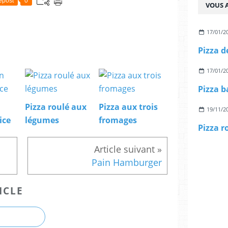
epost
0
VOUS A
17/01/2
Pizza d
17/01/2
Pizza b
Pizza roulé aux
Pizza aux trois
19/11/2
ice
légumes
fromages
Pizza r
Pain Hamburger
ICLE