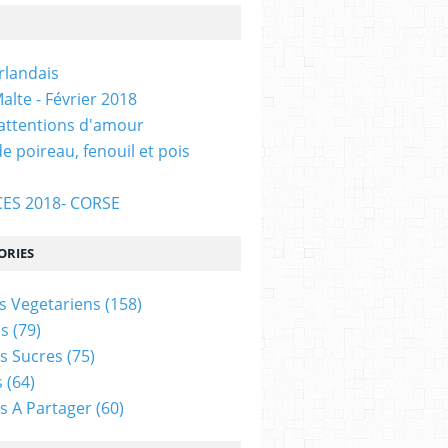
Irlandais
alte - Février 2018
 attentions d'amour
e poireau, fenouil et pois
ES 2018- CORSE
ORIES
s Vegetariens
(158)
s
(79)
s Sucres
(75)
s
(64)
s A Partager
(60)