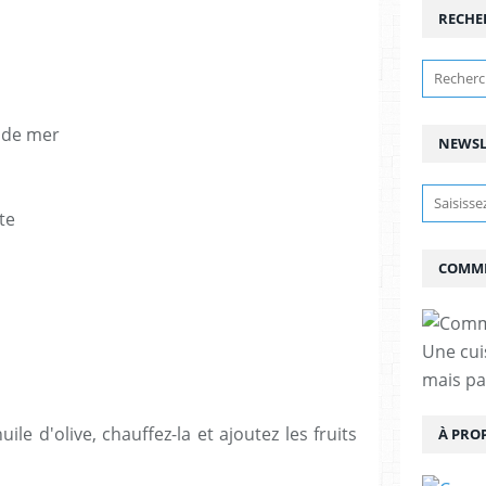
RECHE
s de mer
NEWSL
te
COMME
Une cui
mais pas
ile d'olive, chauffez-la et ajoutez les fruits
À PRO