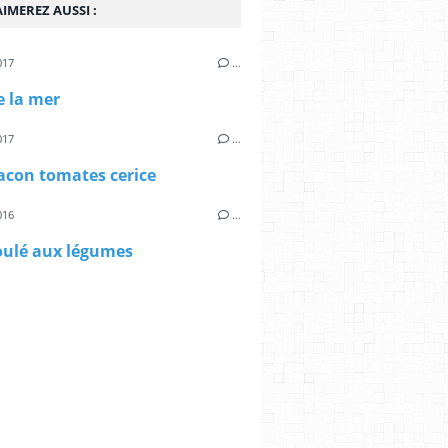
IMEREZ AUSSI :
017
…
e la mer
017
…
acon tomates cerice
016
…
oulé aux légumes