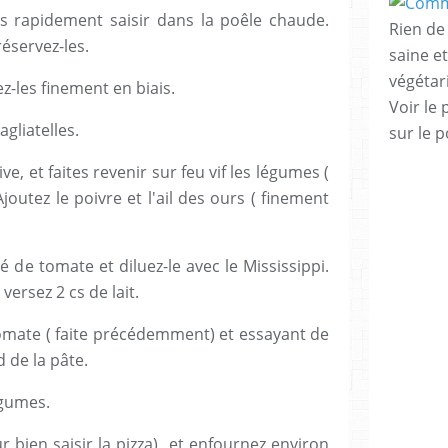
les rapidement saisir dans la poêle chaude.
Rien de 
réservez-les.
saine e
végéta
z-les finement en biais.
Voir le 
agliatelles.
sur le p
ive, et faites revenir sur feu vif les légumes (
joutez le poivre et l'ail des ours ( finement
 de tomate et diluez-le avec le Mississippi.
versez 2 cs de lait.
 tomate ( faite précédemment) et essayant de
d de la pâte.
égumes.
r bien saisir la pizza) et enfournez environ