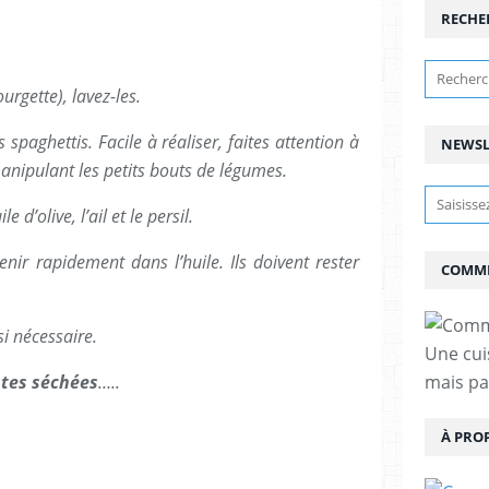
RECHE
urgette), lavez-les.
 spaghettis. Facile à réaliser, faites attention à
NEWSL
anipulant les petits bouts de légumes.
d’olive, l’ail et le persil.
enir rapidement dans l’huile. Ils doivent rester
COMME
 si nécessaire.
Une cui
tes séchées
…..
mais pas
À PRO