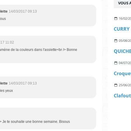
VOUS A
lette
14/03/2017 09:13
16/02/2
sous
CURRY 
05/08/2
017 11:02
amène de la couleurs dans l'assiette<br /> Bonne
QUICHE
04/07/2
lette
14/03/2017 09:13
25/06/2
 des yeux
 /> Je te souhaite une bonne semaine. Bisous