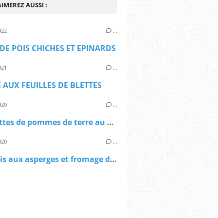
IMEREZ AUSSI :
022
…
DE POIS CHICHES ET EPINARDS
021
…
 AUX FEUILLES DE BLETTES
020
…
Croquettes de pommes de terre au Chaource
020
…
Clafoutis aux asperges et fromage de chèvre