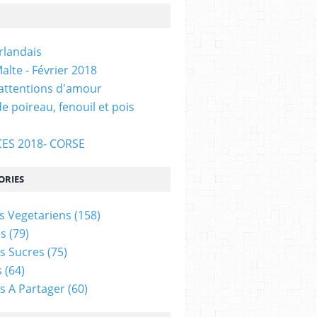
Irlandais
alte - Février 2018
 attentions d'amour
e poireau, fenouil et pois
ES 2018- CORSE
ORIES
s Vegetariens
(158)
s
(79)
s Sucres
(75)
s
(64)
s A Partager
(60)