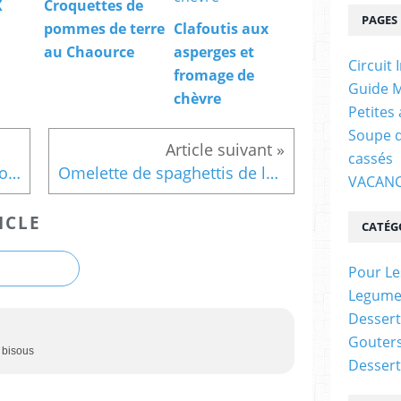
X
Croquettes de
PAGES
pommes de terre
Clafoutis aux
au Chaource
asperges et
Circuit 
fromage de
Guide M
chèvre
Petites
Soupe d
cassés
Salade de céléri et ses samoussas de Rocamadour
Omelette de spaghettis de légumes
VACANC
ICLE
CATÉG
Pour Le
Legume
Dessert
Gouter
! bisous
Dessert