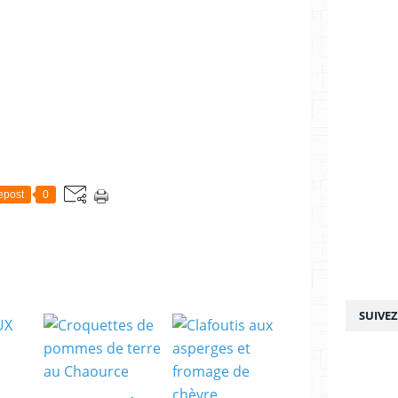
epost
0
SUIVE