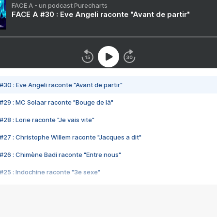
FACE A - un podcast Purecharts
FACE A #30 : Eve Angeli raconte "Avant de partir"
#30 : Eve Angeli raconte "Avant de partir"
#29 : MC Solaar raconte "Bouge de là"
28 : Lorie raconte "Je vais vite"
#27 : Christophe Willem raconte "Jacques a dit"
#26 : Chimène Badi raconte "Entre nous"
#25 : Indochine raconte "3e sexe"
#24 : Zaho raconte "C'est chelou"
#23 : Patrick Bruel raconte "Au café des délices"