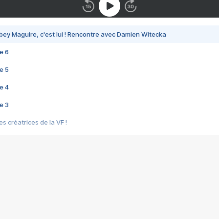
bey Maguire, c'est lui ! Rencontre avec Damien Witecka
e 6
e 5
e 4
e 3
s créatrices de la VF !
e 2
e 1
e Mektoub My Love arrive enfin ! Rencontre avec Shaïn Boumedine et Sal
i : après Toni en famille
elle réalise le bouleversant Dites lui que je l'aime