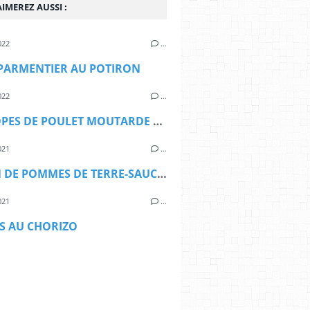
IMEREZ AUSSI :
022
…
PARMENTIER AU POTIRON
022
…
ESCALOPES DE POULET MOUTARDE MIEL
021
…
GRATIN DE POMMES DE TERRE-SAUCISSE FUMEE ET CANCOILLOTTE
021
…
S AU CHORIZO