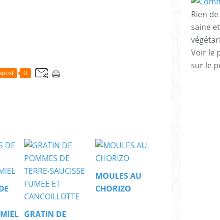
Rien de 
saine e
végéta
Voir le 
sur le p
epost
0
MOULES AU
DE
CHORIZO
MIEL
GRATIN DE