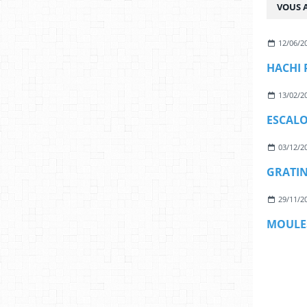
VOUS A
12/06/2
HACHI 
13/02/2
03/12/2
29/11/2
MOULE