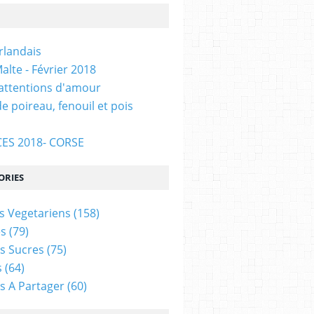
Irlandais
alte - Février 2018
 attentions d'amour
e poireau, fenouil et pois
ES 2018- CORSE
ORIES
s Vegetariens
(158)
s
(79)
s Sucres
(75)
s
(64)
s A Partager
(60)